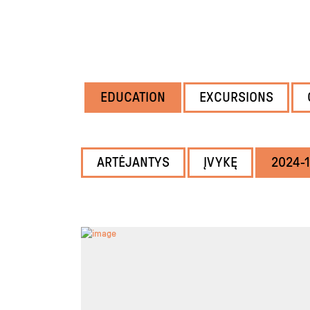
EDUCATION
EXCURSIONS
ARTĖJANTYS
ĮVYKĘ
2024-1