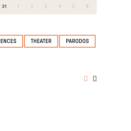
31
1
2
3
4
5
6
DENCES
THEATER
PARODOS