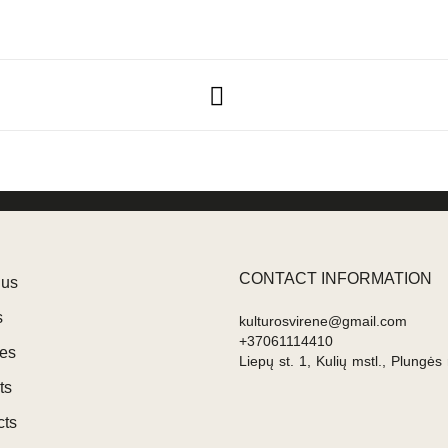
CONTACT INFORMATION
 us
s
kulturosvirene@gmail.com
+37061114410
ces
Liepų st. 1, Kulių mstl., Plungės 
ts
cts