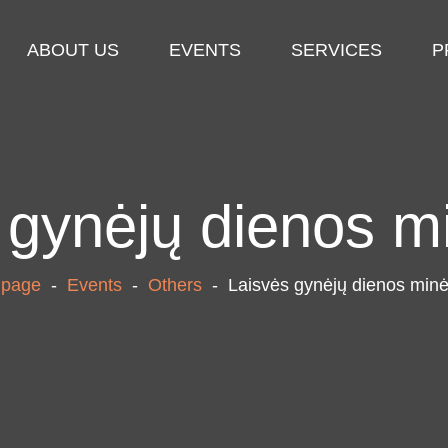
ABOUT US
EVENTS
SERVICES
P
 gynėjų dienos m
 page
-
Events
-
Others
-
Laisvės gynėjų dienos min