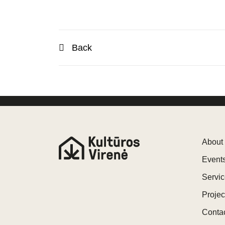
Back
About
Event
Servi
Projec
Conta