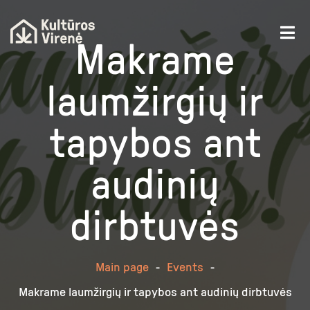
Makrame
laumžirgių ir
tapybos ant
audinių
dirbtuvės
Main page
-
Events
-
Makrame laumžirgių ir tapybos ant audinių dirbtuvės