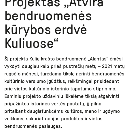
Projektas „Atvira
bendruomenės
kūrybos erdvė
Kuliuose“
Šį projektą Kulių krašto bendruomenė „Alantas” ėmėsi
vykdyti daugiau kaip prieš pustrečių metų – 2021 metų
rugsėjo mėnesį, turėdama tikslą gerinti bendruomenės
kultūrinio verslumo įgūdžius, reikšmingai prisidedant
prie vietos kultūrinio-istorinio tapatumo stiprinimo.
Esminiu projekto uždaviniu iškėlėme tikslą atgaivinti
pripažintos istorinės vertės pastatą, jį pilnai
pritaikant daugiafunkcėms kultūros, meno ir ugdymo
veikloms, sukuriat naujus produktus ir vietos
bendruomenės paslaugas.