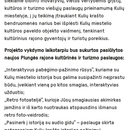
siekiame didinti inovatyvių, vietos vertybėmis grįstų,
kultūros ir turizmo viešųjų paslaugų prieinamumą Kulių
miestelyje, į jų teikimą įtraukiant Kulių krašto
bendruomenės narius bei išplėsti Kulių miestelio
kultūros paveldo objekto vaidmenį, tenkinant
kultūrinius rajono gyventojų ir turistų poreikius.
Projekto vykdymo laikotarpiu bus sukurtos pasiūlytos
naujos Plungės rajone kultūrinės ir turizmo paslaugos:
„Interaktyvus pabėgimo-pažinimo rūsys”, kuriame su
Kulių miestelio istorija bus galima susipažinti neįprastu
būdu, įveikiant vieną po kitos smagias, interaktyvias
užduotis;
„Retro fotoateljė”, kurioje Jūsų smagiausias akimirkas
įamžins ir iš karto nuotraukas atspausdins išmanus
retro foto-veidrodis;
„Pasinerk į istoriją su audio gidu” – paslauga skirta