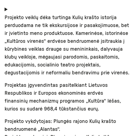
Projekto veiklų dėka turtinga Kulių krašto istorija
perduodama ne tik ekskursijose ir pasakojimuose, bet
ir įvietinto meno produktuose. Kamerinėse, istorinėse
„Kultūros virenės“ erdvėse bendruomenė įsitraukia į
kūrybines veiklas drauge su menininkais, dalyvauja
klubų veikloje, mėgaujasi parodomis, paskaitomis,
edukacijomis, socialinio teatro projektais,
degustacijomis ir neformaliu bendravimu prie virenės.
Projektas įgyvendintas pasitelkiant Lietuvos
Respublikos ir Europos ekonominės erdvės
finansinių mechanizmų programos „Kultūra“ lėšas,
kurios su sudarė 968,4 tūkstančius eurų
.
Projekto vykdytojas: Plungės rajono Kulių krašto
bendruomenė „Alantas“.