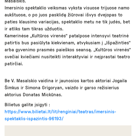
Masalskis.
Imersinio spektaklio veiksmas vyksta visuose trijuose namo
aukštuose, o po juos pasklidę žiūrovai išvys dvejopas to
paties klausimo variacijas, spektaklio metu ne tik judės, bet
ir atliks tam tikras užduotis.
Kamerinėse „Kultūros virenės“ patalpose intensyvi teatrinė
patirtis bus pasiūlyta kiekvienam, atvykusiam į „Išpažinties“
arba gyvenimo prasmės paieškos seansą. „Kultūros virenės“
svečiai kviečiami nusiteikti interaktyviai ir neįprastai teatro
patirčiai.
Be V. Masalskio vaidina ir jaunosios kartos aktoriai Jogaila
Šimkus ir Simona Grigoryan, vaizdo ir garso režisierius
aktorius Donatas Mickūnas.
Bilietus galite įsigyti :
https://www.bilietai.lt/lit/renginiai/teatras/imersinis-
spektaklis-ispazintis-96193/