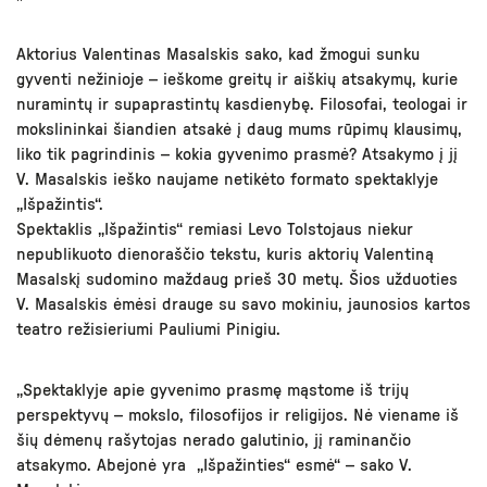
Aktorius Valentinas Masalskis sako, kad žmogui sunku
gyventi nežinioje – ieškome greitų ir aiškių atsakymų, kurie
nuramintų ir supaprastintų kasdienybę. Filosofai, teologai ir
mokslininkai šiandien atsakė į daug mums rūpimų klausimų,
liko tik pagrindinis – kokia gyvenimo prasmė? Atsakymo į jį
V. Masalskis ieško naujame netikėto formato spektaklyje
„Išpažintis“.
Spektaklis „Išpažintis“ remiasi Levo Tolstojaus niekur
nepublikuoto dienoraščio tekstu, kuris aktorių Valentiną
Masalskį sudomino maždaug prieš 30 metų. Šios užduoties
V. Masalskis ėmėsi drauge su savo mokiniu, jaunosios kartos
teatro režisieriumi Pauliumi Pinigiu.
„Spektaklyje apie gyvenimo prasmę mąstome iš trijų
perspektyvų – mokslo, filosofijos ir religijos. Nė viename iš
šių dėmenų rašytojas nerado galutinio, jį raminančio
atsakymo. Abejonė yra „Išpažinties“ esmė“ – sako V.