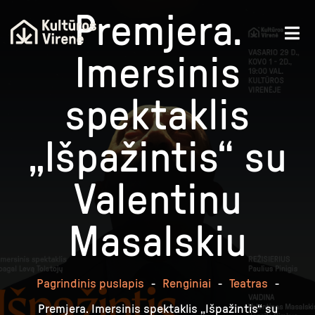
Premjera.
Imersinis
spektaklis
„Išpažintis“ su
Valentinu
Masalskiu
Pagrindinis puslapis
-
Renginiai
-
Teatras
-
Premjera. Imersinis spektaklis „Išpažintis“ su