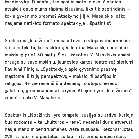
kasdienybę. Filosofai, teologai ir mokslininkai šiandien
atsakė į daug mums rūpimų klausimų, liko tik pagrindinis –
kokia gyvenimo prasmė? Atsakymo į jį V. Masalskis ieško
naujame netikėto formato spektaklyje „Išpažintis“.
Spektaklis „Išpažintis“ remiasi Levo Tolstojaus dienoraščio
stiliaus tekstu, kuris aktorių Valentiną Masalskį sudomino
maždaug prieš 30 metų. Šios užduoties V. Masalskis ėmėsi
drauge su savo mokiniu, jaunosios kartos teatro režisieriumi
Pauliumi Pinigiu. „Spektaklyje apie gyvenimo prasmę
mąstome iš trijų perspektyvų – mokslo, filosofijos ir
religijos. Nė viename iš šių dėmenų Tolstojus nerado
galutinio, jį raminančio atsakymo. Abejonė yra „Išpažinties“
esmė“ – sako V. Masalskis.
Spektaklis „Išpažintis“ yra tampriai susijęs su erdve, kurioje
bus rodomas – tai „Kultūros virenė”, neseniai duris atvėrusi
nauja meno ir bendruomenės vieta Kuliuose. Rekonstruotas
XVIII a. istorinis pastatas su labirintą primenančiu rūsiu,