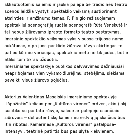
skliautuotomis salėmis ir jaukia palėpe be tradicinės teatro
scenos leidžia vystyti spektaklio veiksmą sustiprinant
atminties ir amžinumo temas. P. Pinigio režisuojamam
spektakliui scenografiją ruošia scenografė Rūta Venskutė ir
tai nebus žiūrovams įprasto formato teatro pastatymas.
Imersinio spektaklio veiksmas vyks visuose trijuose namo
aukštuose, o po juos pasklidę žiūrovai išvys skirtingas to
paties kūrinio variacijas, spektaklio metu ne tik judės, bet ir
atliks tam tikras užduotis.
Imersiniame spektaklyje publikos dalyvavimas dažniausiai
neapribojamas vien vyksmo žiūrėjimu, stebėjimu, siekiama
paveikti visus žiūrovo pojūčius.
Aktorius Valentinas Masalskis imersiniame spektaklyje
„Išpažintis“ keliaus per „Kultūros virenės“ erdves, akis į akį
susitiks su pastato rūsyje, salėse ar palėpėje esančiais
žiūrovais – dėl autentiškų kamerinių erdvių jų skaičius bus
itin ribotas. Kamerinėse „Kultūros virenės“ patalpose–
intensyvi, teatrinė patirtis bus pasiūlyta kiekvienam,