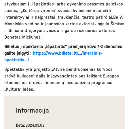
atvykusiam į „Išpažinties“ arba gyvenimo prasmės paieškos
seansą. „Kultūros virenės“ svečiai kviečiami nusiteikti
interaktyviai ir neįprastai įtraukiančiai teatro patirčiai.Be V.
Masalskio vaidina ir jaunosios kartos aktoriai Jogaila Šimkus
ir Simona Grigoryan, vaizdo ir garso režisierius aktorius
Donatas Mickūnas.
Bilietus į spektaklio „Išpažintis“ premjerą kovo 1-2 dienomis
galite įsigyti :
https://www.bilietai.lt/…/imersinis-
spektaklis…/
Spektaklis yra projekto „Atvira bendruomenės kūrybos
erdvė Kuliuose“ dalis ir įgyvendintas pasitelkiant Europos
ekonominės erdvės finansinių mechanizmų programos
„Kultūra“ lėšas.
Informacija
Data:
2024.03.02