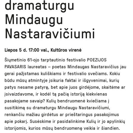
dramaturgu
Mindaugu
Nastaravičiumi
Liepos 5 d. 17:00 val., Kultūros virenė
Šiųmetinio 61-ojo tarptautinio festivalio POEZIJOS
PAVASARIS laureatas – poetas Mindaugas Nastaravičius jau
gerai pažįstamas kuliškiams ir festivalio svečiams. Kokiu
būdu mūsų atmintyje įsikuria faktai ir išgyvenimai, kurių
patys nesame patyrę, bet apie juos girdėjome, skaitėme ar
įsivaizdavome, ir kodėl tą pačią istoriją kiekvienas
pasakojame savaip? Kulių bendruomenė kviečiama į
susitikimą su dramaturgu Mindaugu Nastaravičiumi,
renkančiu mažiau girdėtus ar prieštaringus pasakojimus
apie pokarį. Susėskime ir pasidalinkime Kulių ir jo apylinkių
istorijomis, kurios mūsų bendruomenę veikia ir šiandien.