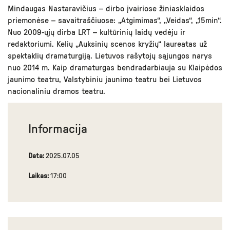
Mindaugas Nastaravičius – dirbo įvairiose žiniasklaidos
priemonėse – savaitraščiuose: „Atgimimas“, „Veidas“, „15min“.
Nuo 2009-ųjų dirba LRT – kultūrinių laidų vedėju ir
redaktoriumi. Kelių „Auksinių scenos kryžių“ laureatas už
spektaklių dramaturgiją. Lietuvos rašytojų sąjungos narys
nuo 2014 m. Kaip dramaturgas bendradarbiauja su Klaipėdos
jaunimo teatru, Valstybiniu jaunimo teatru bei Lietuvos
nacionaliniu dramos teatru.
Informacija
Data:
2025.07.05
Laikas:
17:00