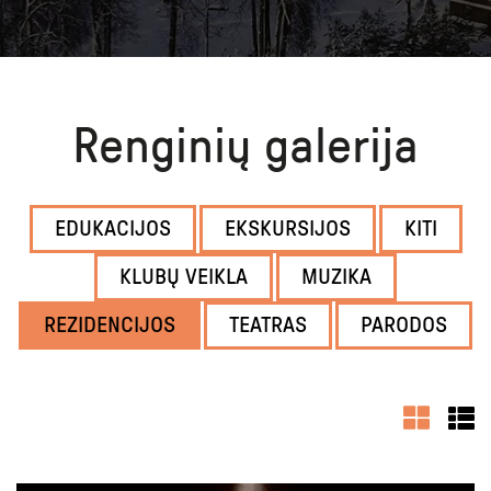
Renginių galerija
EDUKACIJOS
EKSKURSIJOS
KITI
KLUBŲ VEIKLA
MUZIKA
REZIDENCIJOS
TEATRAS
PARODOS