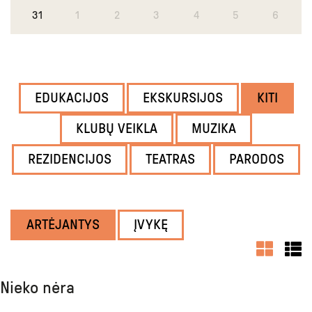
31
1
2
3
4
5
6
EDUKACIJOS
EKSKURSIJOS
KITI
KLUBŲ VEIKLA
MUZIKA
REZIDENCIJOS
TEATRAS
PARODOS
ARTĖJANTYS
ĮVYKĘ
Nieko nėra