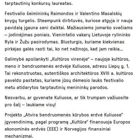
tarptautinių konkursų laureatas.
Festivalio šeimininkų Raimondos ir Valentino Masalskių
knygų turgelis. Steampunk dirbtuvės, kuriose atgyja ir nauja
pavidalą įgauna seni daiktai. Mažiausiems jomarko svečiams
– jodinėjimas poniais. Vienintelio vakarų Lietuvoje rylininko
Ryla ir Žužu pasirodymas. Blusturgis, kuriame kiekvienas
pirkėjas galės rasti tai, ko net nežinojo, kad jam reikia…
Galimybė apsilankyti „Kultūros virenėje“ – naujoje kultūros,
meno ir bendruomenės erdvėje Kuliuose, adresu Liepų g. 1.
Tai rekonstruotas, autentiškos architektūros XVIII a. kultūros
paveldo pastatas, kuriame jūsų dėmesio lauks festivalio
metu atidarytos tarptautinių menininkų parodos.
Nesvarbu, ar gyvenate Kuliuose, ar tik trumpam važiuosite
pro šalį – laukiame visų!
Projekto „Atvira bendruomenės kūrybos erdvė Kuliuose”
įgyvendinimą, pagal programą „Kultūra“ finansuoja Europos
ekonominės erdvės (EEE) ir Norvegijos finansiniai
mechanizmai.