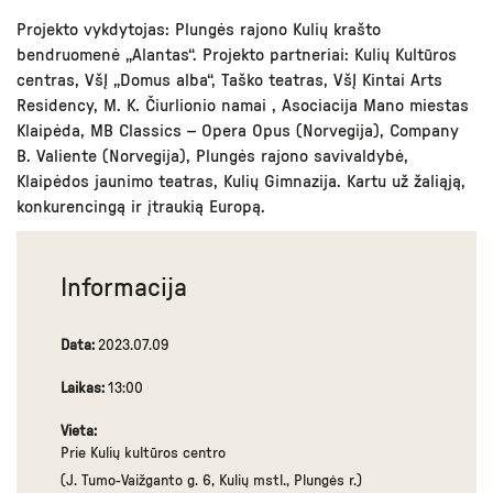
Projekto vykdytojas: Plungės rajono Kulių krašto
bendruomenė „Alantas“. Projekto partneriai: Kulių Kultūros
centras, VšĮ „Domus alba“, Taško teatras, VšĮ Kintai Arts
Residency, M. K. Čiurlionio namai , Asociacija Mano miestas
Klaipėda, MB Classics – Opera Opus (Norvegija), Company
B. Valiente (Norvegija), Plungės rajono savivaldybė,
Klaipėdos jaunimo teatras, Kulių Gimnazija. Kartu už žaliąją,
konkurencingą ir įtraukią Europą.
Informacija
Data:
2023.07.09
Laikas:
13:00
Vieta:
Prie Kulių kultūros centro
(J. Tumo-Vaižganto g. 6, Kulių mstl., Plungės r.)