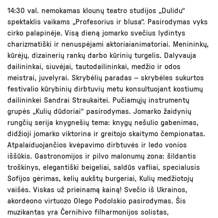
14:30 val. nemokamas klounų teatro studijos „Dulidu“
spektaklis vaikams „Profesorius ir blusa“. Pasirodymas vyks
cirko palapinėje. Visą dieną jomarko svečius lydintys
charizmatiški ir nenuspėjami aktoriaianimatoriai. Menininkų,
kūrėjų, dizainerių rankų darbo kūrinių turgelis. Dalyvauja
dailininkai, siuvėjai, tautodailininkai, medžio ir odos
meistrai, juvelyrai. Skrybėlių paradas – skrybėles sukurtos
festivalio kūrybinių dirbtuvių metu konsultuojant kostiumų
dailininkei Sandrai Straukaitei. Pučiamųjų instrumentų
grupės „Kulių dūdoriai“ pasirodymas. Jomarko žaidynių
rungčių serija knygnešių tema: knygų nešulio gabenimas,
didžioji jomarko viktorina ir greitojo skaitymo čempionatas.
Atpalaiduojančios kvėpavimo dirbtuvės ir ledo vonios
iššūkis. Gastronomijos ir pilvo malonumų zona: šildantis
troškinys, elegantiški beigeliai, saldūs vafliai, specialusis
Sofijos gėrimas, kelių aukštų burgeriai, Kulių medžiotojų
vaišės. Viskas už prieinamą kainą! Svečio iš Ukrainos,
akordeono virtuozo Olego Podolskio pasirodymas. Šis
muzikantas yra Černihivo filharmonijos solistas,